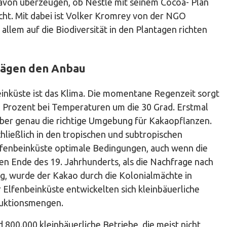
avon überzeugen, ob Nestle mit seinem Cocoa- Plan
eicht. Mit dabei ist Volker Kromrey von der NGO
allem auf die Biodiversität in den Plantagen richten
rägen den Anbau
beinküste ist das Klima. Die momentane Regenzeit sorgt
0 Prozent bei Temperaturen um die 30 Grad. Erstmal
aber genau die richtige Umgebung für Kakaopflanzen.
ließlich in den tropischen und subtropischen
Elfenbeinküste optimale Bedingungen, auch wenn die
egen Ende des 19. Jahrhunderts, als die Nachfrage nach
g, wurde der Kakao durch die Kolonialmächte in
 Elfenbeinküste entwickelten sich kleinbäuerliche
duktionsmengen.
d 800.000 kleinbäuerliche Betriebe, die meist nicht